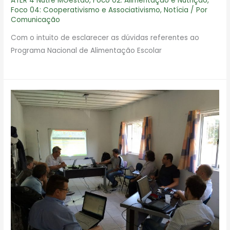
ATER 4 Nutre MGestao
,
Foco 02: Alimentação e Nutrição
,
Foco 04: Cooperativismo e Associativismo
,
Notícia
/ Por
Comunicação
Com o intuito de esclarecer as dúvidas referentes ao
Programa Nacional de Alimentação Escolar