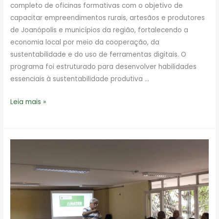
completo de oficinas formativas com o objetivo de
capacitar empreendimentos rurais, artesãos e produtores
de Joanópolis e municípios da região, fortalecendo a
economia local por meio da cooperação, da
sustentabilidade e do uso de ferramentas digitais. O
programa foi estruturado para desenvolver habilidades
essenciais à sustentabilidade produtiva …
Projeto
Leia mais »
Joa
Economia
Solidária
promove
programa
de
oficinas
para
fortalecer