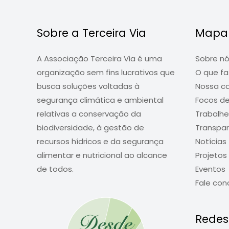
fortalecer
empreendimentos
rurais
Sobre a Terceira Via
Mapa 
e
a
A Associação Terceira Via é uma
Sobre n
economia
organização sem fins lucrativos que
O que f
local
busca soluções voltadas à
Nossa c
segurança climática e ambiental
Focos d
relativas a conservação da
Trabalh
biodiversidade, à gestão de
Transpar
recursos hídricos e da segurança
Notícias
alimentar e nutricional ao alcance
Projetos
de todos.
Eventos
Fale con
Redes 