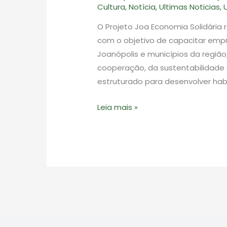
Cultura
,
Notícia
,
Ultimas Noticias
,
O Projeto Joa Economia Solidária
com o objetivo de capacitar empr
Joanópolis e municípios da região
cooperação, da sustentabilidade 
estruturado para desenvolver habi
Projeto
Leia mais »
Joa
Economia
Solidária
promove
programa
de
oficinas
para