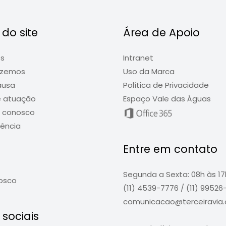
do site
Área de Apoio
ós
Intranet
azemos
Uso da Marca
ausa
Política de Privacidade
e atuação
Espaço Vale das Águas
e conosco
ência
Entre em contato
Segunda a Sexta: 08h às 17
osco
(11) 4539-7776 / (11) 9952
comunicacao@terceiravia.o
sociais