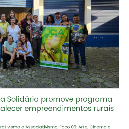
ia Solidária promove programa
rtalecer empreendimentos rurais
rativismo e Associativismo
,
Foco 09: Arte, Cinema e