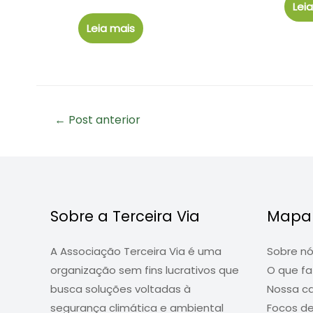
Lei
Leia mais
Navegação
←
Post anterior
de
Post
Sobre a Terceira Via
Mapa 
A Associação Terceira Via é uma
Sobre n
organização sem fins lucrativos que
O que f
busca soluções voltadas à
Nossa c
segurança climática e ambiental
Focos d