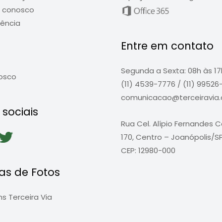
e conosco
ência
Entre em contato
Segunda a Sexta: 08h às 17
osco
(11) 4539-7776 / (11) 9952
comunicacao@terceiravia.o
sociais
Rua Cel. Alípio Fernandes 
170, Centro – Joanópolis/S
CEP: 12980-000
as de Fotos
s Terceira Via