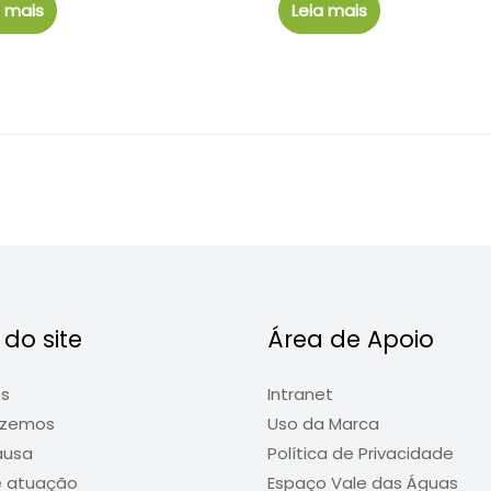
a mais
Leia mais
do site
Área de Apoio
ós
Intranet
azemos
Uso da Marca
ausa
Política de Privacidade
e atuação
Espaço Vale das Águas