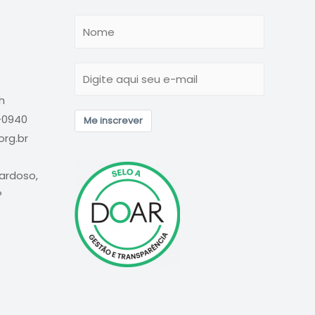
h
6-0940
Me inscrever
rg.br
Cardoso,
P