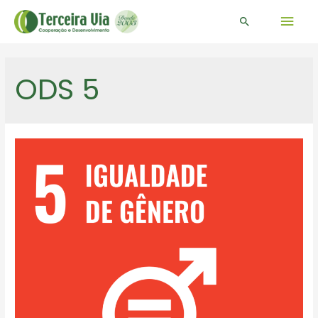
Men
Pesquisar
prin
ODS 5