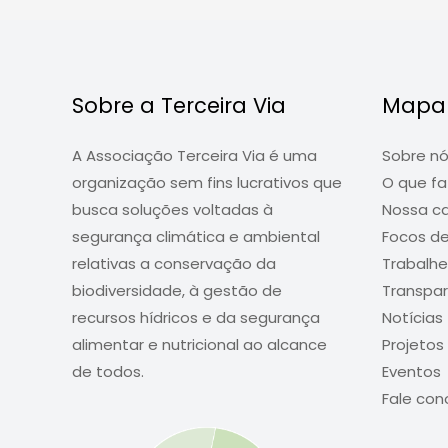
e
economia
solidária
entre
Sobre a Terceira Via
Mapa 
20
e
A Associação Terceira Via é uma
Sobre n
22
organização sem fins lucrativos que
O que f
de
busca soluções voltadas à
Nossa c
novembro
segurança climática e ambiental
Focos d
relativas a conservação da
Trabalh
biodiversidade, à gestão de
Transpar
recursos hídricos e da segurança
Notícias
alimentar e nutricional ao alcance
Projetos
de todos.
Eventos
Fale con