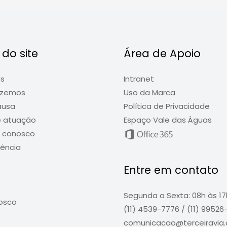
do site
Área de Apoio
ós
Intranet
azemos
Uso da Marca
ausa
Política de Privacidade
e atuação
Espaço Vale das Águas
e conosco
ência
Entre em contato
Segunda a Sexta: 08h às 17
osco
(11) 4539-7776 / (11) 9952
comunicacao@terceiravia.o