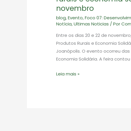
novembro
blog
,
Evento
,
Foco 07: Desenvolvime
Notícia
,
Ultimas Noticias
/ Por
Com
Entre os dias 20 e 22 de novembro
Produtos Rurais e Economia Solidá
Joanópolis. O evento ocorreu das 
Economia Solidária. A feira conto
Associação
Leia mais »
Terceira
Via
realizou
feira
de
produtos
rurais