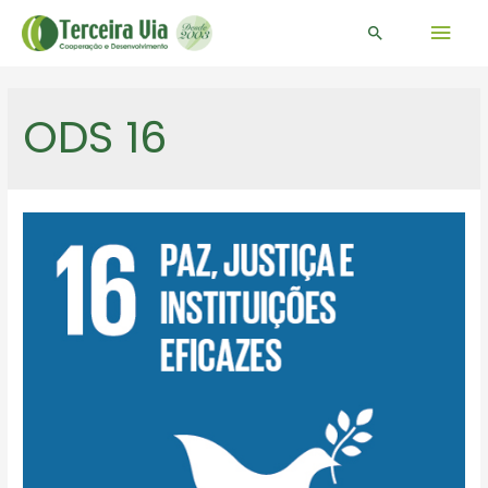
Men
Pesquisar
prin
ODS 16